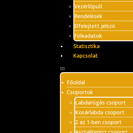
Vezérlőpult
Rendelések
Elfelejtett jelszó
Fiókadatok
Statisztika
Kapcsolat
Főoldal
Csoportok
Labdarúgás csoport
Kosárlabda csoport
2 az 1-ben csoport
Asztalitenisz csoport