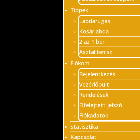
Tippek
Labdarúgás
Kosárlabda
2 az 1 ben
Asztalitenisz
Fiókom
Bejelentkezés
Vezérlőpult
Rendelések
Elfelejtett jelszó
Fiókadatok
Statisztika
Kapcsolat